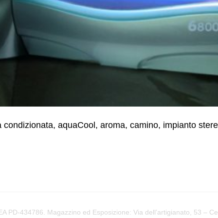
condizionata, aquaCool, aroma, camino, impianto stere
PD-434786. Magazzino ed Esposizione: Via dell’artigianato, 53 – Cere