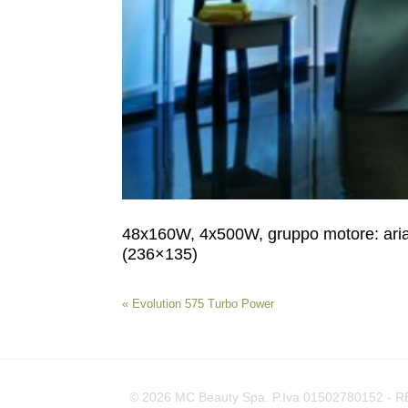
48x160W, 4x500W, gruppo motore: aria 
(236×135)
«
Evolution 575 Turbo Power
© 2026 MC Beauty Spa. P.Iva 01502780152 - REA 