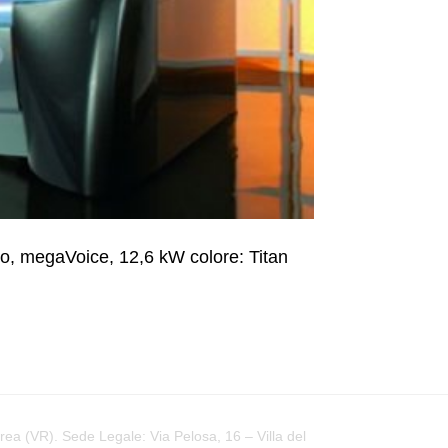
o, megaVoice, 12,6 kW colore: Titan
a (VR). Sede Legale: Via Pelosa, 16 – Villa del