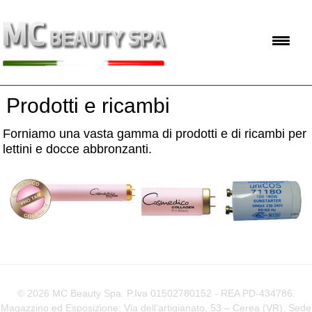
Prodotti e ricambi
Forniamo una vasta gamma di prodotti e di ricambi per
lettini e docce abbronzanti.
© 2026 MC Beauty Spa. P.Iva 01502780152 - REA PD-434786.
Magazzino ed Esposizione: Via dell’artigianato, 53 – Cerea (VR). Sede