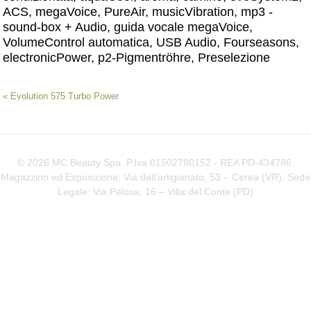
ACS, megaVoice, PureAir, musicVibration, mp3 -
sound-box + Audio, guida vocale megaVoice,
VolumeControl automatica, USB Audio, Fourseasons,
electronicPower, p2-Pigmentröhre, Preselezione
«
Evolution 575 Turbo Power
© 2026 MC Beauty Spa. P.Iva 01502780152 - REA PD-434786.
Magazzino ed Esposizione: Via dell’artigianato, 53 – Cerea (VR). Sede
Legale: Via Pelosa, 16 – Villa del Conte (
PD
)