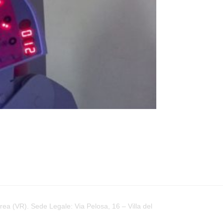
a (VR). Sede Legale: Via Pelosa, 16 – Villa del