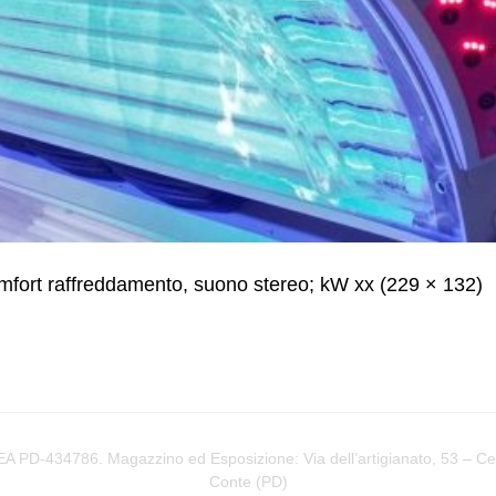
fort raffreddamento, suono stereo; kW xx (229 × 132)
PD-434786. Magazzino ed Esposizione: Via dell’artigianato, 53 – Cere
Conte (
PD
)