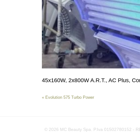
45x160W, 2x800W A.R.T., AC Plus, Com
«
Evolution 575 Turbo Power
© 2026 MC Beauty Spa. P.Iva 01502780152 - REA 