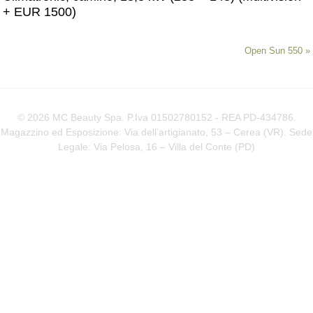
+ EUR 1500)
Open Sun 550
»
© 2026 MC Beauty Spa. P.Iva 01502780152 - REA PD-434786.
Magazzino ed Esposizione: Via dell’artigianato, 53 – Cerea (VR). Sede
Legale: Via Pelosa, 16 – Villa del Conte (
PD
)