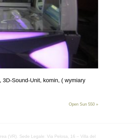
, 3D-Sound-Unit, komin, ( wymiary
Open Sun 550
»
a (VR). Sede Legale: Via Pelosa, 16 – Villa del