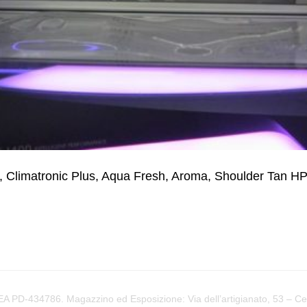
Climatronic Plus, Aqua Fresh, Aroma, Shoulder Tan HP
PD-434786. Magazzino ed Esposizione: Via dell’artigianato, 53 – Cere