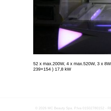
52 x max.200W, 4 x max.520W, 3 x 8W, 
239×154 ) 17,8 kW
© 2026 MC Beauty Spa. P.Iva 01502780152 - REA 