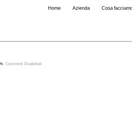
Home
Azienda
Cosa facciam
Commenti Disabilitati
Su
Sf_solarium