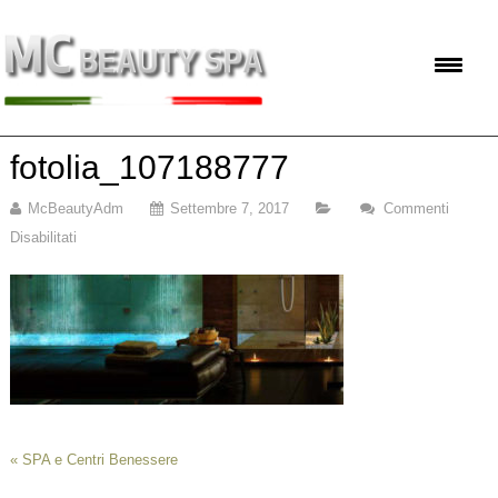
fotolia_107188777
McBeautyAdm
Settembre 7, 2017
Commenti
Disabilitati
Su
Fotolia_107188777
«
SPA e Centri Benessere