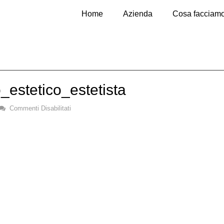
Home
Azienda
Cosa facciam
_estetico_estetista
Commenti Disabilitati
Su
Apparecchiature_centro_estetico_estetista