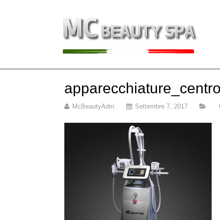
apparecchiature_centro
McBeautyAdm
Settembre 7, 2017