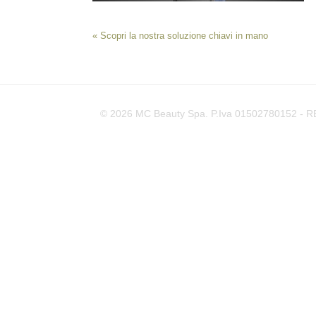
«
Scopri la nostra soluzione chiavi in mano
© 2026 MC Beauty Spa. P.Iva 01502780152 - REA 