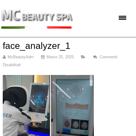
face_analyzer_1
McBeautyAdm
Marzo 25, 2025
Commenti
Disabilitati
Su
Face_analyzer_1